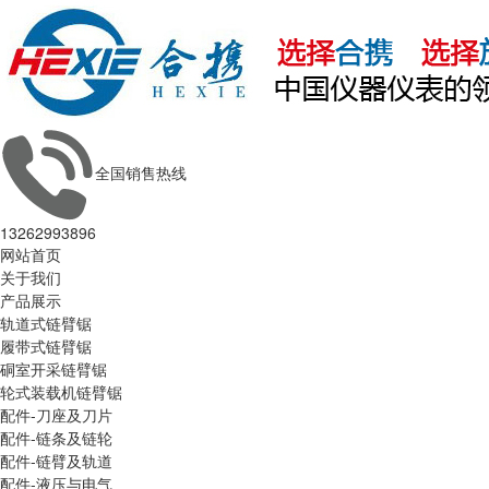
全国销售热线
13262993896
网站首页
关于我们
产品展示
轨道式链臂锯
履带式链臂锯
硐室开采链臂锯
轮式装载机链臂锯
配件-刀座及刀片
配件-链条及链轮
配件-链臂及轨道
配件-液压与电气